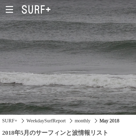
South Ibaraki
North Chiba
South Chiba
Unusually
Video Logs
SURF+
WeekdaySurfReport
monthly
May 2018
Monthly Archive
2018年5月のサーフィンと波情報リスト