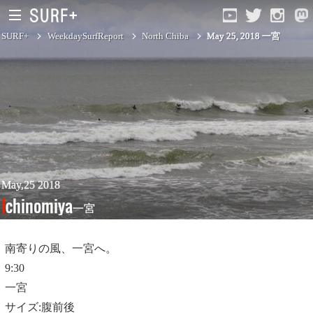
SURF+
WeekdaySurfReport
North Chiba
May 25, 2018 一宮
South Ibaraki
North Chiba
South Chiba
Unusually
May,25 2018
Ichinomiya
一宮
Video Logs
Monthly Archive
南寄りの風、一宮へ。
9:30
一宮
サイズ:腹前後