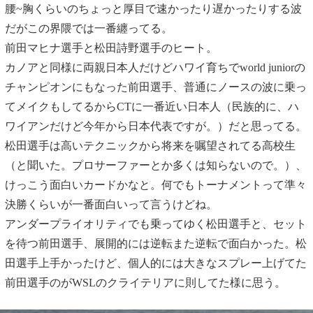
腰~胸くらいのちょっと厚目で速かったり遅かったりする波
だがこの界隈では一番纏ってる。
前田マヒナ選手と松田詩野選手のヒート。
カノアと同様に両親日本人だけどハワイ育ちでworld juniorの
チャンピオンにもなった前田選手、普通にノースの波に乗っ
てメイクもしてるからCTに一番近い日本人（民族的に、ハ
ワイアンだけど今年から日本代表ですが。）だと思ってる。
松田選手は高いテクニックから将来を嘱望されてる高校生
（と聞いた。プロサーファーとか多くは知らないので。）、
けっこう面白いカードかなと。何でもトーナメントって準々
決勝くらいが一番面白いって言うけどね。
アンダープライオリティでも乗ってゆく松田選手と、セット
を待つ前田選手、展開的には逆転また逆転で面白かった。松
田選手上手かったけど、個人的には大きなスプレー上げてた
前田選手のがWSLのクライテリアに則してた様に思う。