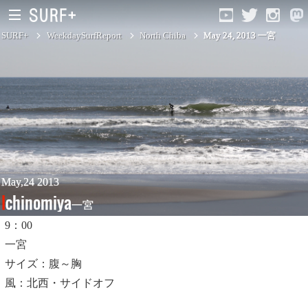
SURF+
WeekdaySurfReport
North Chiba
May 24, 2013 一宮
South Ibaraki
North Chiba
South Chiba
Unusually
May,24 2013
Ichinomiya
一宮
Video Logs
9：00
Monthly Archive
一宮
サイズ：腹～胸
風：北西・サイドオフ