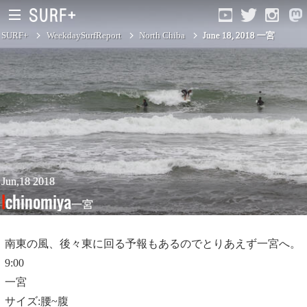
SURF+
WeekdaySurfReport
North Chiba
June 18, 2018 一宮
South Ibaraki
North Chiba
South Chiba
Unusually
Jun,18 2018
Ichinomiya
一宮
Video Logs
Monthly Archive
南東の風、後々東に回る予報もあるのでとりあえず一宮へ。
9:00
一宮
サイズ:腰~腹