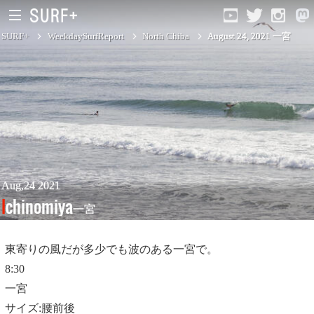
SURF+
WeekdaySurfReport
North Chiba
August 24, 2021 一宮
South Ibaraki
North Chiba
South Chiba
Unusually
Aug,24 2021
Ichinomiya
一宮
Video Logs
Monthly Archive
東寄りの風だが多少でも波のある一宮で。
8:30
一宮
サイズ:腰前後