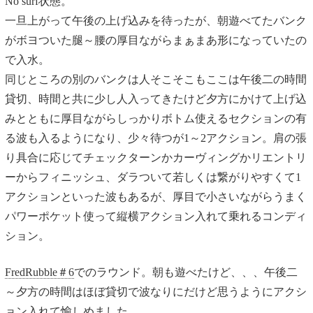
No surf状態。
一旦上がって午後の上げ込みを待ったが、朝遊べてたバンク
がボヨついた腿～腰の厚目ながらまぁまあ形になっていたの
で入水。
同じところの別のバンクは人そこそこもここは午後二の時間
貸切、時間と共に少し人入ってきたけど夕方にかけて上げ込
みとともに厚目ながらしっかりボトム使えるセクションの有
る波も入るようになり、少々待つが1～2アクション。肩の張
り具合に応じてチェックターンかカーヴィングかリエントリ
ーからフィニッシュ、ダラついて若しくは繋がりやすくて1
アクションといった波もあるが、厚目で小さいながらうまく
パワーポケット使って縦横アクション入れて乗れるコンディ
ション。
FredRubble＃6
でのラウンド。朝も遊べたけど、、、午後二
～夕方の時間はほぼ貸切で波なりにだけど思うようにアクシ
ョン入れて愉しめました。