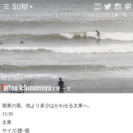
SURF+
WeekdaySurfReport
North Chiba
July 12, 2019 太東 一宮
South Ibaraki
North Chiba
South Chiba
Unusually
Jul,12 2019
Taitou Ichinomoya
太東 一宮
Video Logs
Monthly Archive
南東の風、他より多少はかわせる太東へ。
11:30
太東
サイズ:腰~腹