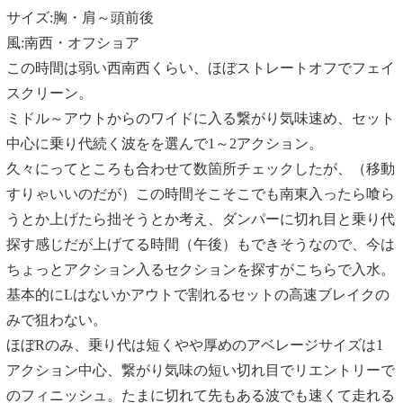
サイズ:胸・肩～頭前後
風:南西・オフショア
この時間は弱い西南西くらい、ほぼストレートオフでフェイ
スクリーン。
ミドル～アウトからのワイドに入る繋がり気味速め、セット
中心に乗り代続く波をを選んで1～2アクション。
久々にってところも合わせて数箇所チェックしたが、（移動
すりゃいいのだが）この時間そこそこでも南東入ったら喰ら
うとか上げたら拙そうとか考え、ダンパーに切れ目と乗り代
探す感じだが上げてる時間（午後）もできそうなので、今は
ちょっとアクション入るセクションを探すがこちらで入水。
基本的にLはないかアウトで割れるセットの高速ブレイクの
みで狙わない。
ほぼRのみ、乗り代は短くやや厚めのアベレージサイズは1
アクション中心、繋がり気味の短い切れ目でリエントリーで
のフィニッシュ。たまに切れて先もある波でも速くて走れる