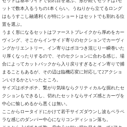
セットは基本ワイドで切れ目を選ぶ、形が続くセットは1セ
ットで数本入るうちの1本くらい。うねりから立てるロング
はもうすこし融通利くが特にショートはセットでも割れる位
置を選ぶ。
うまく形になるセットはファーストブレイクから厚めをカー
ヴィング、そこからインサイド寄りのセクションでカーヴィ
ングかリエントリー。イン寄りはボヨつき混じり一瞬巻いた
り厚くなったりするので、そのセクションに合わる感じ。場
合によってカットバックから入り戻りすぎるとイン寄りで捕
まることもあるが、その辺は臨機応変に対応して2アクショ
ンいけるかといったところ。
サイズはボチボチ、繋がり気味ならクリティカルな掘れたセ
クションもできるし、切れたセットならサイズ感とカーヴを
中心に愉しめるから悪くは無い。
ここからロータイドにかけて若干サイズダウンし波もペラペ
ラな感じのダンパー中心になりコンディション落ち。