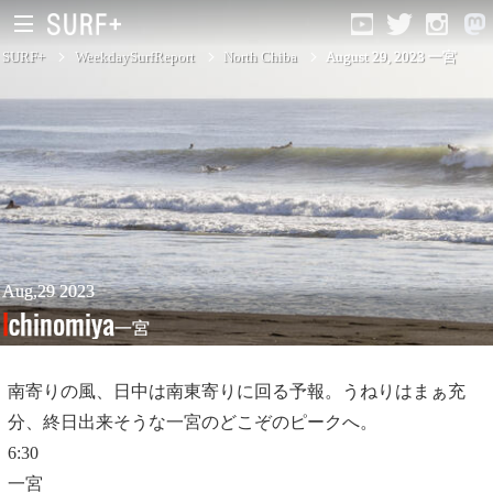
SURF+
WeekdaySurfReport
North Chiba
August 29, 2023 一宮
South Ibaraki
North Chiba
South Chiba
Unusually
Aug,29 2023
Ichinomiya
一宮
Video Logs
Monthly Archive
南寄りの風、日中は南東寄りに回る予報。うねりはまぁ充
分、終日出来そうな一宮のどこぞのピークへ。
6:30
一宮