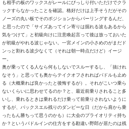
も相手の板のワックスがレールにびっしり付いただけでクラ
ックすらなかったことを確認。格好だけは上手そうだがその
ノーズの丸い板でそのポジションからパーリングするんだ、
と思ったので「サイズあってイン寄りは掘れる波もあるから
気をつけて」と初級向けに注意喚起言って後は放っておいた
が初級がやれる波じゃない。一宮メインの小さめのがまだド
ンっと割れる波少なくて（それは朝一時点だけど）イージ
ー。
奥が乗ってくる人なら何もしないでスルーするし、「抜けれ
なそう」と思っても奥からテイクオフされればパドルも止め
る（大概乗れば良かったと後悔するが）。それがこいつ乗ら
ないくらいに思わせてるのか？と、最近前乗りされること多
いし、乗れるときは乗れるだけ乗って前乗りされないように
するが、バックスエル残りのダンピーな日（だから肩から乗
ったもん勝ちって思うのかも）に大会のプライオリティ持ち
か？というパドルインの仕方をする勘違い野郎が居たのは残