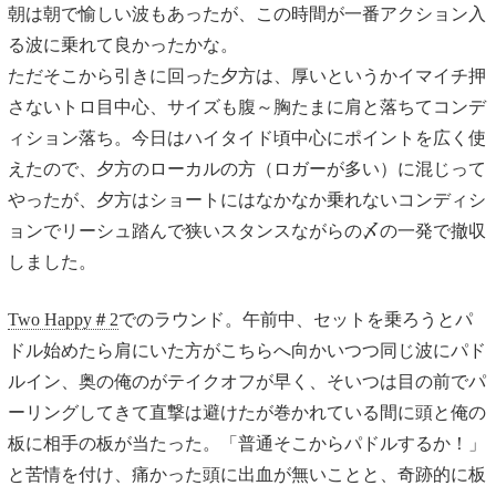
朝は朝で愉しい波もあったが、この時間が一番アクション入
る波に乗れて良かったかな。
ただそこから引きに回った夕方は、厚いというかイマイチ押
さないトロ目中心、サイズも腹～胸たまに肩と落ちてコンデ
ィション落ち。今日はハイタイド頃中心にポイントを広く使
えたので、夕方のローカルの方（ロガーが多い）に混じって
やったが、夕方はショートにはなかなか乗れないコンディシ
ョンでリーシュ踏んで狭いスタンスながらの〆の一発で撤収
しました。
Two Happy＃2
でのラウンド。午前中、セットを乗ろうとパ
ドル始めたら肩にいた方がこちらへ向かいつつ同じ波にパド
ルイン、奥の俺のがテイクオフが早く、そいつは目の前でパ
ーリングしてきて直撃は避けたが巻かれている間に頭と俺の
板に相手の板が当たった。「普通そこからパドルするか！」
と苦情を付け、痛かった頭に出血が無いことと、奇跡的に板