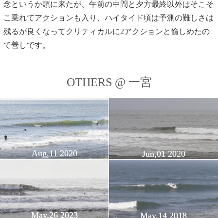
念というか頭に来たが、午前の中間と夕方最終以外はそこそ
こ乗れてアクションも入り、ハイタイド頃は予測の難しさは
残るが良くなってクリティカルに2アクションと愉しめたの
で善しです。
OTHERS @ 一宮
Aug,11 2020
Jun,01 2020
May,26 2023
May,14 2018