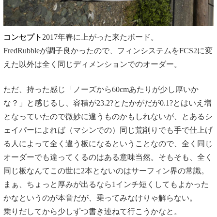
コンセプト
2017年春に上がった来たボード。
FredRubbleが調子良かったので、フィンシステムをFCS2に変
えた以外は全く同じディメンションでのオーダー。
ただ、持った感じ「ノーズから60cmあたりが少し厚いか
な？」と感じるし、容積が23.2?とたかがだが0.1?とはいえ増
となっていたので微妙に違うものかもしれないが、とあるシ
ェイパーによれば（マシンでの）同じ荒削りでも手で仕上げ
る人によって全く違う板になるということなので、全く同じ
オーダーでも違ってくるのはある意味当然。そもそも、全く
同じ板なんてこの世に2本とないのはサーフィン界の常識。
まぁ、ちょっと厚みが出るなら1インチ短くしてもよかった
かなというのが本音だが、乗ってみなけりゃ解らない。
乗りだしてから少しずつ書き連ねて行こうかなと。