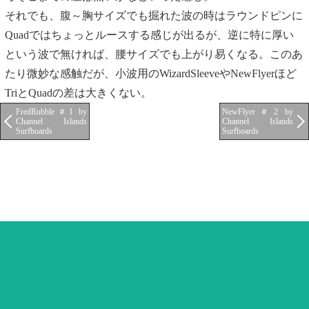
それでも、腹～胸サイズでも掘れた波の時はラウンドピンに
Quadではちょっとルースする感じが出るが、逆に特に厚い
という波で無ければ、腰サイズでも上がり易くなる。このあ
たり微妙な感触だが、小波用のWizardSleeveやNewFlyerほど
TriとQuadの差は大きくない。
FredRubble＃1 by
NewFlyer＃2 by
Channel Islands
Channel Islands
Surfboards
Surfboards