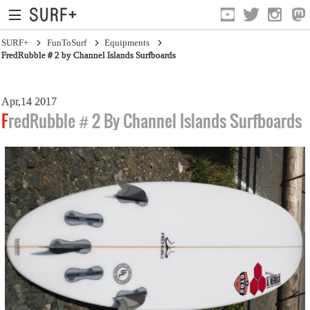
SURF+
FunToSurf
Equipments
FredRubble＃2 by Channel Islands Surfboards
Apr,14 2017
FredRubble＃2 By Channel Islands Surfboards
Equipments
More Fun
Health&Surfing
Watch