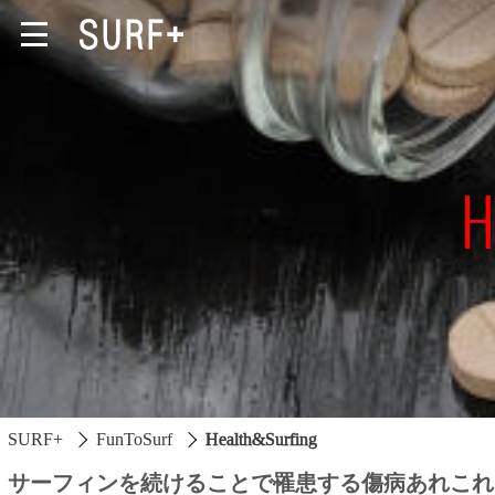
Equipments
More Fun
Health&Surfing
Watch
SURF+
FunToSurf
Health&Surfing
サーフィンを続けることで罹患する傷病あれこれ