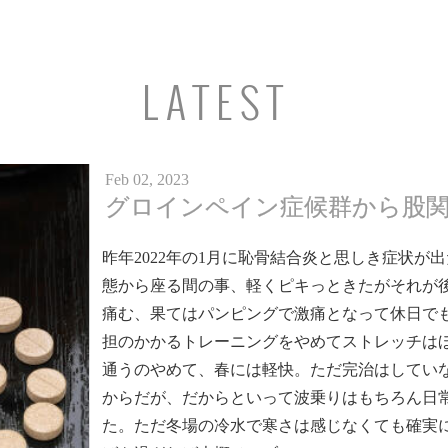
LATEST
Feb 02, 2023
グロインペイン症候群から股関
昨年2022年の1月に恥骨結合炎と思しき症状
態から座る間の事、軽くピキっときたがそれが
痛む、果てはパンピングで激痛となって休日で
担のかかるトレーニングをやめてストレッチは
通うのやめて、春には軽快。ただ完治はしてい
からだが、だからといって波乗りはもちろん日
た。ただ冬場の冷水で寒さは感じなくても確実