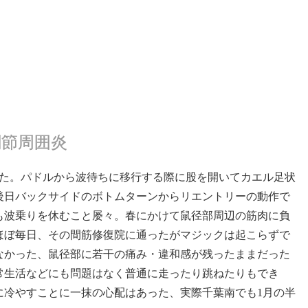
節周囲炎
が出た。パドルから波待ちに移行する際に股を開いてカエル足状
後日バックサイドのボトムターンからリエントリーの動作で
も波乗りを休むこと屡々。春にかけて鼠径部周辺の筋肉に負
ほぼ毎日、その間筋修復院に通ったがマジックは起こらずで
なかった、鼠径部に若干の痛み・違和感が残ったままだった
常生活などにも問題はなく普通に走ったり跳ねたりもでき
に冷やすことに一抹の心配はあった、実際千葉南でも1月の半