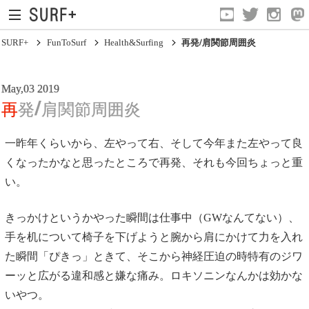
SURF+
FunToSurf
Health&Surfing
再発/肩関節周囲炎
May,03 2019
再発/肩関節周囲炎
Equipments
一昨年くらいから、左やって右、そして今年また左やって良
More Fun
くなったかなと思ったところで再発、それも今回ちょっと重
い。
Health&Surfing
Watch
きっかけというかやった瞬間は仕事中（GWなんてない）、
手を机について椅子を下げようと腕から肩にかけて力を入れ
た瞬間「ぴきっ」ときて、そこから神経圧迫の時特有のジワ
ーッと広がる違和感と嫌な痛み。ロキソニンなんかは効かな
いやつ。