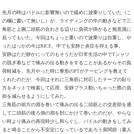
先月の時はパドルに影響無いので緩めに波乗りしていた（こ
の欄に書いて無いし）が、ライディングの中の動きなどで三
角筋と上腕二頭筋の合わさる辺りに負荷が掛かると無意識に
庇ってもいた。今回はちょっと重いので波乗りは自重し、や
ったばっかの今はRICE、中でも安静と炎症を抑える事。
安静はただ静かにってのもそうだが日常生活の中でTシャツ
の脱ぎ着などで痛みの出る動きをすることがあるからその負
荷軽減を、先月やった時に整形のPTがテーピングを教えて
くれたのだが、今回はそれに三角筋に対応したテープの貼り
方をネットで検索して応用、安静プラス動いちゃった際の負
担を減らせるようにしてみた。
三角筋の前方の淵を巻いて痛みの出る二頭筋との交差部を通
して二頭筋の後ろ側の淵を肘にかけて巻いたのだが、やらな
い時より痛みの再現時少し和らぐし、パドルの動きをしてみ
ると鳴ることから不安定になっているであろう肩関節（素人