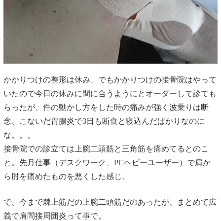
かかりつけの整形は休み、でもかかりつけの接骨院はやって
いたので今日の休みに間に合うようにとオーダーして診ても
らったが、件の動かし方をした時の痛みが強く波乗りは断
念、こないだ胃腸炎で3日も断食と寝込んだばかりなのに
な。。。
接骨院での診立ては上腕二頭筋と三角筋を痛めてるとのこ
と。先月仕事（デスクワーク、PCヘビーユーザー）で肩か
ら肘を痛めたものを悪くした感じ。
で、今まで棘上筋だの上腕二頭筋だのあったが、まとめて広
義で肩間接周囲炎って事で。