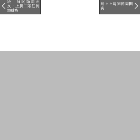
続 肩関節周囲
続々々肩関節周囲
炎・上腕二頭筋長
炎
頭腱炎