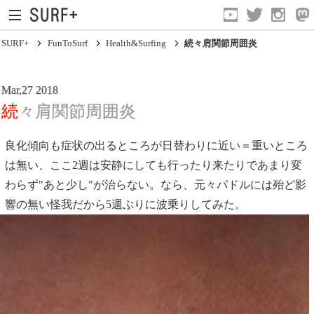
SURF+
FunToSurf
Health&Surfing
続々肩関節周囲炎
Mar,27 2018
続々肩関節周囲炎
Equipments
良化傾向も症状の出るところが日替わりに近い＝重いところ
More Fun
は無い、ここ2週は安静にしても行ったり来たりであまり変
わらず"あと少し"が治らない。なら、元々パドルには殆ど影
Health&Surfing
響の無い怪我だから5週ぶりに波乗りしてみた。
Watch