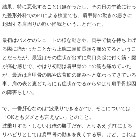
結果、特に悪化することは無かったし、その日の午後に行っ
た整形外科でのPTによる検査でも、肩甲骨の動きの悪さに
起因する肩周りの軽い怪我ということだった。
最初はバスケのシュートの様な動きや、両手で物を持ち上げ
る際に痛かったことから上腕二頭筋長頭を痛めてるというこ
とだったが、最近はその症状が出ずに烏口突起に付く筋・腱
が痛む感じで、やはり初期は肩甲骨の上の筋も痛めていた
が、最近は肩甲骨の脇や広背筋の痛みへと変わってきている
事、肩の表と裏どちらにも症状がでるからやはり肩甲骨起因
の障害らしい。
で、一番肝心なのは"波乗りできるか"で、そこについては
「OKともダメとも言えない」とのこと。
波乗りする・しないは俺の勝手だが、とりあえずPTによる
リハビリとしては肩甲骨の動きを良くする事。けど、これは