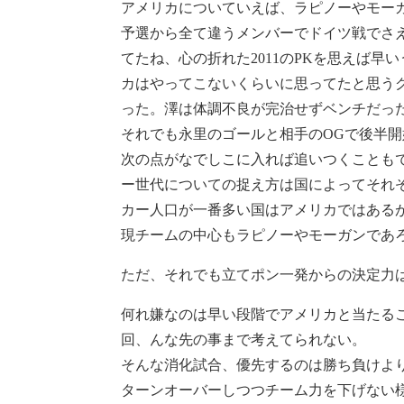
Mind
アメリカについていえば、ラピノーやモーガ
予選から全て違うメンバーでドイツ戦でさえ
Clips
てたね、心の折れた2011のPKを思えば
カはやってこないくらいに思ってたと思う
った。澤は体調不良が完治せずベンチだっ
それでも永里のゴールと相手のOGで後半開
次の点がなでしこに入れば追いつくこともで
ー世代についての捉え方は国によってそれ
カー人口が一番多い国はアメリカではある
現チームの中心もラピノーやモーガンであ
ただ、それでも立てポン一発からの決定力
何れ嫌なのは早い段階でアメリカと当たる
回、んな先の事まで考えてられない。
そんな消化試合、優先するのは勝ち負けよ
ターンオーバーしつつチーム力を下げない