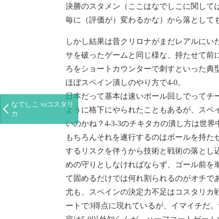
決勝のスタメン（ここはなでしこに関して
毎に（評価が）変わるかな）から落としても
しかし結果は昔クリロナがまだレアルにいた
サを破ったゲームと同じ様な、持たせて前
ろをショートカウンターで刺すといった典
ほぼスペイン潰しのやり方で4-0。
日本だって基本は速いボール回しでってチ
なでしこ vsコスタリ
ように格下にやられたこともあるが、スペ
カ
いのかね？4-3-3のチキタカの潰し方は世
もちろんそれを遂行するのはボールを持た
するリスクを伴うから技術と戦術の落とし
めの守りとしなければならず、ゴール前を
て固めるだけでは何れ割られるのがオチで
尤も、スペインの決定力不足はコスタリカ戦
ートで3得点に現れているが、イマイチだ