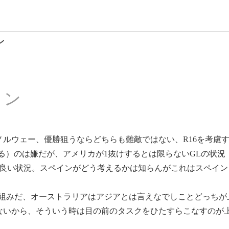
ン
イン
ノルウェー、優勝狙うならどちらも難敵ではない、R16を考慮
る）のは嫌だが、アメリカが1抜けするとは限らないGLの状況
が良い状況。スペインがどう考えるかは知らんがこれはスペイ
の組みだ、オーストラリアはアジアとは言えなでしことどっちが
ないから、そういう時は目の前のタスクをひたすらこなすのが