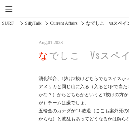
SURF+
SillyTalk
Current Affairs
なでしこ vsスペイ
Aug,01 2023
なでしこ Vsスペ
消化試合、1抜け2抜けどちらでもスイスか
アメリカと同じ山に入る（入るとQFで当た
Current Affairs
かな？）からどちらかというと1抜けの方
が）チームは嫌でしょ。
Life In Surfing
五輪金のカナダがGL敗退（ここも案外死
Vibration
からね）と波乱もあってどうなるかは解ら