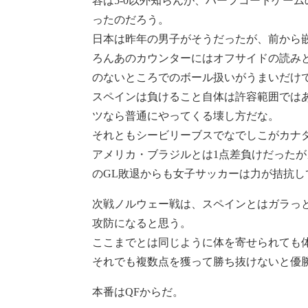
容は5-0以外知らんが、ハーフコートゲー
ったのだろう。
日本は昨年の男子がそうだったが、前から
ろんあのカウンターにはオフサイドの読み
のないところでのボール扱いがうまいだけ
スペインは負けること自体は許容範囲では
ツなら普通にやってくる壊し方だな。
それともシービリーブスでなでしこがカナダ
アメリカ・ブラジルとは1点差負けだった
のGL敗退からも女子サッカーは力が拮抗
次戦ノルウェー戦は、スペインとはガラっ
攻防になると思う。
ここまでとは同じように体を寄せられても
それでも複数点を獲って勝ち抜けないと優
本番はQFからだ。