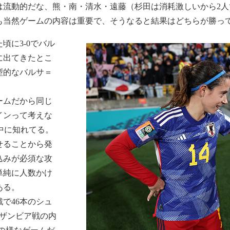
は流動的だな、熊・南・清水・遠藤（杉田は消耗激しいから2人
当然ゲームの内容は重要で、そうなると結果はどちらが勝っても1
頃に3-0でバル
に出てきたとこ
型的なバルサ＝
ームだから同じ
インって考えな
界中に知れてる。
せることから発
込みが必須な攻
単純に人数かけ
ある。
で46本のシュ
。ザンビア戦の内