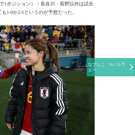
で1ポジション）・長谷川・長野以外は試合
-0か2-1というのが予想だった。
なでしこ vsノルウ
エー