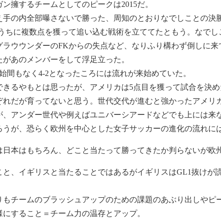
ン擁するチームとしてのピークは2015だ。
手の内全部曝さないで勝った、周知のとおりなでしことの決勝
早いうちに複数点を獲って追い込む戦術を立ててたともう。なで
グラウウンダーのFKからの失点など、なりふり構わず倒しに来
たがあのメンバーをして浮足立った。
始間もなく4-2となったころには流れが来始めていた。
きるやもとは思ったが、アメリカは5点目を獲って試合を決めた
ぞれだが育ってないと思う。世代交代が進むと強かったアメリ
が、アンダー世代や例えばユニバーシアードなどでも上には来
ろうが、恐らく欧州を中心とした女子サッカーの進化の流れに
は日本はもちろん、どこと当たって勝ってきたか判らないが欧
こと、イギリスと当たることではあるがイギリスはGL1抜けが
りもチームのブラッシュアップのための課題のあぶり出しやピー
様にすること＝チーム力の温存とアップ。