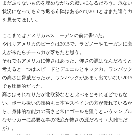
まだ足りないものを埋めながらの戦いになるだろう。危ない
状況になっても立ち返る布陣はあるので2011とはまた違う力
を見せてほしい。
ここまではアメリカvsスェーデンの前に書いた。
やはりアメリカのピークは2015で、ラピノーやモーガンに衰
えが来たらチーム力が落ちたと思う。
それでもアメリカに怖さはあった、怖さの源はなんだろうと
考えると一つはスピードとデュエルとキック力。ワンバック
の高さは脅威だったが、ワンバックがあまり出ていない2015
でも圧倒的だった。
高さはそれなりだが北欧勢などと比べるとそれほどでもな
い、ボール扱いの技術も日本やスペインの方が優れているか
ら、身体的な能力の高さと常にゴールを狙うというシンプル
なサッカーに必要な事の徹底が怖さの源だろう（大雑把だ
が）。