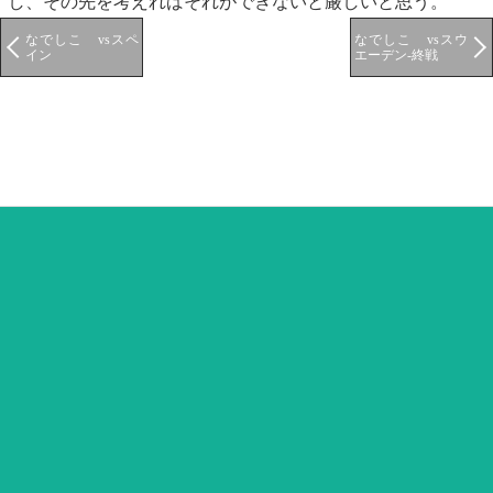
し、その先を考えればそれができないと厳しいと思う。
なでしこ vsスペ
なでしこ vsスウ
イン
エーデン-終戦