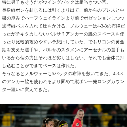
特に男子もそうだがウイングバックは相当きつい筈。
長身縦ポンを封じるには引くより出て、前からのプレスと中
盤の厚みでハーフウェイラインより前でポゼッションしつつ
適時縦パスを入れて圧をかける。ノルウェーは4-3-3の布陣だ
ったがチキタカしないバルサ？アンカーの脇のスペースを使
ったり比較的攻めやすい予想はしていた。でもリヨンの黄金
期を支えた選手や、バルサのスタメンにアーセナルの選手も
いるから個の力はそれほど劣りはしない、それでも全体に押
し込むことができてペースは作れた。
そうなるとノルウェーも5バックの布陣を敷いてきた、4-3-3
のアンカー脇を使われるより固めて縦ポン一発ロングカウン
ター狙いに変えてきた。