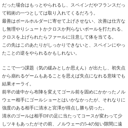
だった場合はもっとやられるし、スペインだやフランスだっ
て戦術の一つとしては取り入れてくるだろう。
最善はボールホルダーに寄せて上げさせない、次善は仕方な
し無理やりシュートかクロスか判らないボールを打たれる、
クロスを上げられたらファールに注意して体を当てる。
この先はこのあたりがしっかりできないと、スペインにやっ
たことの逆をやられるかもしれない。
ここで一つ課題（気の緩みとしか思えん）が出たし、初失点
から崩れるゲームもあることを思えば失点になれる意味でも
結果オーライ。
前半の途中から布陣を変えてゴール前を固めにかかったノル
ウェー相手にゴールショーとはいかなかったが、それなりに
強度のある相手に清水と宮澤が得点し勝ち切った。
清水のゴールは相手DFの足に当たってコースが変わって少
しツキもあったがその前、ノルウェーの5-4の短い隙間に遠