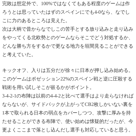
完敗は想定外で、100%ではなくてもある程度のゲームは作
ろうとは思っていたはずのスペインにでも4-0なら、なでし
こに力のあるところは見えた。
次は大柄で昔からなでしこの苦手とする放り込みと走り込み
をやってくる北欧勢とのゲームならそこでどう対処するか、
どんな勝ち方をするかで更なる地力を垣間見ることができる
と考えていた。
キックオフ、入りは五分だが徐々に日本が押し込み始める。
このゲームはポゼッション22%のスペイン戦と逆に圧殺する
戦術を用い試しそこが嵌るかがポイント。
3-4-2-1の布陣は以前の4-4-2と比べて選手はより走らなければ
ならないが、サイドバックが上がってCB2枚しかいない裏を
1本で取られる日本の弱点をカバーしつつ、攻撃に厚みを持
たせることができる布陣で、使い始めは懐疑的だったが、今
更よくここまで落とし込んだし選手も対応していると思う。