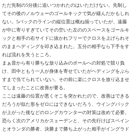
ただ先制の5分後に追いつかれたのはいただけない。先制し
てその後のノルウェーのゴールキックで気が緩んだかもしれ
ない。5バックのラインの縦位置は概ね揃っていたが、遠藤
が中に寄りすぎていてその空いた左ののスペースをゴールキ
ックと相手の右サイドに抜かれフリーでクロスを上げられそ
のままヘディングを叩き込まれた。五分の相手なら下手をす
れば流れを失うところ。
まぁ昔から有り勝ちな放り込みのボールへの対処で競り負
け、田中ともう一人が身体を寄せていたがヘディングをぶら
すまで当てられていない。その前に楽にクロスを放り込ませ
てしまったことに改善が要る。
ここは遠藤の位置が悪くそこを突かれたので、改善はできる
だろうが似た形をゼロにはできないだろう、ウイングバック
が上がった後などのロングカウンターの対策は改めて必要。
恐らく次のアメリカかスェーデンと、その先行けばスペイン
とオランダの勝者、決勝まで勝ち上がった相手がイングラド