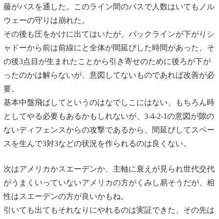
藤がパスを通した。このライン間のパスで人数はいてもノル
ウェーの守りは崩れた。
その後も圧をかけに出てはいたが、バックラインが下がりシ
ャドーから前は前線にと全体が間延びした時間があった、そ
の後3点目が生まれたことから引き寄せのために後ろが下が
ったのかは解らないが、意図してないものであれば改善が必
要。
基本中盤飛ばしてというのはなでしこにはない、もちろん時
としてやる必要もあるかもしれないが、3-4-2-1の意図が隙の
ないディフェンスからの攻撃であるから、間延びしてスペー
スを生んで3対3などの状況を作られるのは良くない。
次はアメリカかスエーデンか、主軸に衰えが見られ世代交代
がうまくいっていないアメリカの方がくみし易そうだが、相
性はスエーデンの方が良いかもね。
引いても出てもそれなりにやれるのは実証できた、その先は