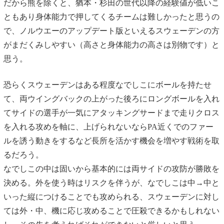
だから熊を除くと、猶本・杉田の世代以降の経験値が低いこ
ともあり身体能力で押してくるチームは難しかったと思うの
で、ノルウエーのアップデート版といえるスウェーデンの方
がまだくみしやすい（高さと身体能力の高さは別物です）と
思う。
恐らくスウェーデンはある程度なでしこにボールを持たせ
て、両ウイングバックの上がった後ろにロングボールを入れ
てサイドの選手が一気にアタッキングサードまで走りクロス
を入れる攻めを軸に、上げられないならPA近くでのファー
ルを誘う動きをするなど長所を活かす機会を増やす戦術を取
るだろう。
なでしこの中は固いから基本的には両サイドの攻防が勝敗を
決める。外を使う時はリスクを伴うが、なでしこは中→中と
いった縦につけることでも攻められる、スウェーデンに対し
ては外・中、機に応じ攻めることで圧殺できるかもしれない