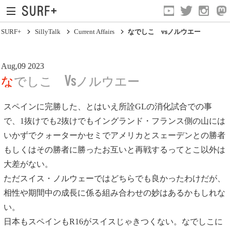
SURF+
SillyTalk
Current Affairs
なでしこ vsノルウエー
Aug,09 2023
なでしこ Vsノルウエー
スペインに完勝した、とはいえ所詮GLの消化試合での事
で、1抜けでも2抜けでもイングランド・フランス側の山には
Current Affairs
いかずでクォーターかセミでアメリカとスェーデンとの勝者
Life In Surfing
もしくはその勝者に勝ったお互いと再戦するってとこ以外は
Vibration
大差がない。
ただスイス・ノルウェーではどちらでも良かったわけだが、
Mind
相性や期間中の成長に係る組み合わせの妙はあるかもしれな
Clips
い。
日本もスペインもR16がスイスじゃきつくない。なでしこに