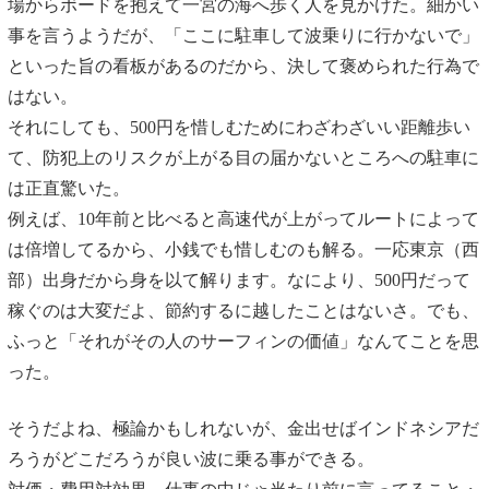
場からボードを抱えて一宮の海へ歩く人を見かけた。細かい
事を言うようだが、「ここに駐車して波乗りに行かないで」
といった旨の看板があるのだから、決して褒められた行為で
はない。
それにしても、500円を惜しむためにわざわざいい距離歩い
て、防犯上のリスクが上がる目の届かないところへの駐車に
は正直驚いた。
例えば、10年前と比べると高速代が上がってルートによって
は倍増してるから、小銭でも惜しむのも解る。一応東京（西
部）出身だから身を以て解ります。なにより、500円だって
稼ぐのは大変だよ、節約するに越したことはないさ。でも、
ふっと「それがその人のサーフィンの価値」なんてことを思
った。
そうだよね、極論かもしれないが、金出せばインドネシアだ
ろうがどこだろうが良い波に乗る事ができる。