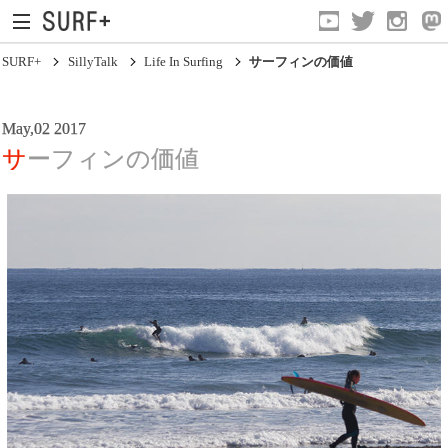
SURF+
SillyTalk
Life In Surfing
サーフィンの価値
May,02 2017
サーフィンの価値
Current Affairs
Life In Surfing
Vibration
Mind
Clips