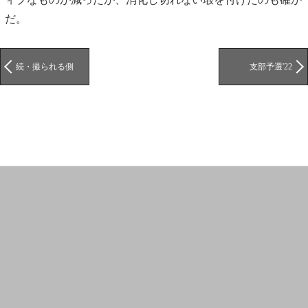
だ。
続・撮られる側
支部予選'22