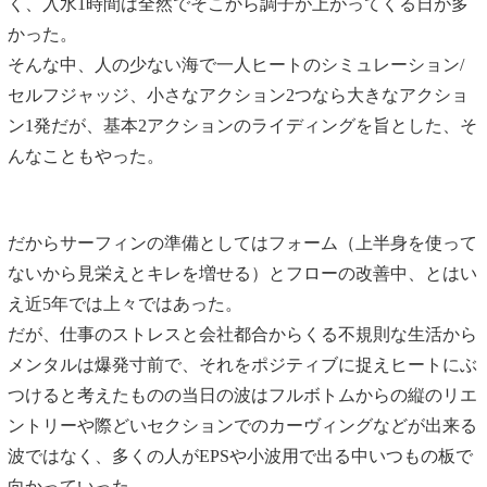
く、入水1時間は全然でそこから調子が上がってくる日が多
かった。
そんな中、人の少ない海で一人ヒートのシミュレーション/
セルフジャッジ、小さなアクション2つなら大きなアクショ
ン1発だが、基本2アクションのライディングを旨とした、そ
んなこともやった。
だからサーフィンの準備としてはフォーム（上半身を使って
ないから見栄えとキレを増せる）とフローの改善中、とはい
え近5年では上々ではあった。
だが、仕事のストレスと会社都合からくる不規則な生活から
メンタルは爆発寸前で、それをポジティブに捉えヒートにぶ
つけると考えたものの当日の波はフルボトムからの縦のリエ
ントリーや際どいセクションでのカーヴィングなどが出来る
波ではなく、多くの人がEPSや小波用で出る中いつもの板で
向かっていった。