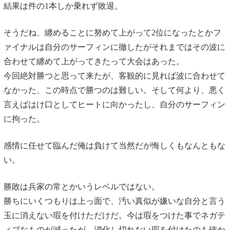
結果は件の1本しか乗れず敗退。
そうだね、纏めることに努めて上がって2位になったとかフ
ァイナルは自分のサーフィンに徹したがそれまではその波に
合わせて纏めて上がってきたって大会はあった。
今回絶対勝つと思って来たが、客観的に見れば波に合わせて
なかった、この時点で勝つのは難しい。そして何より、悪く
言えばはけ口としてヒートに向かったし、自分のサーフィン
に拘った。
感情に任せて臨んだ俺は負けて当然だが悔しくもなんともな
い。
勝敗は兵家の常とかいうレベルではない。
勝ちにいくつもりは上っ面で、汚い真似が嫌いな自分と言う
玉に消えない瑕を付けただけだ。今は瑕をつけた事でネガテ
ィブなものが減ったが、消化し切れない瑕を付けたのも確か