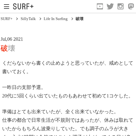
SURF+
SillyTalk
Life In Surfing
破壊
Jul,06 2021
破壊
くだらないから書くの止めようと思っていたが、戒めとして
書いておく。
Current Affairs
Life In Surfing
一昨日の支部予選。
20代に5回くらい出ていたものもあわせて初めて1コケした。
Vibration
Mind
準備はとても出来ていたが、全く出来ていなかった。
仕事の都合で日常生活が不規則ではあったが、休みは取れて
Clips
いたからもちろん波乗りしていた。でも調子のムラが大き