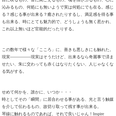
沁みるもの、何処にも無いようで実は何処にでも在る。感じ
る？感じる事が出来る？癒されたりするし、満足感を得る事
も出来る、時にとても魅力的で、どうしょうも無く惹かれ、
これ以上無いほど官能的だったりする。
この数年で様々な「こころ」に、善きも悪しきにも触れた。
現実
現実はそうだけど、出来るなら奇麗事で済ま
せたい、朱に交わっても赤くはなりたくない、人じゃなくな
る気がする。
せめて何かを、誰かに、いつか・・・
時としてその「瞬間」に居合わせる事がある、光と言う触媒
を介して伝わるもの、故切り取って残す事が出来る。
琴線に触れるものであれば、それで良いじゃん！Inspire