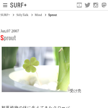
SURF+
SillyTalk
Mind
Sprout
Jan,07 2007
Sprout
Current Affairs
Life In Surfing
Vibration
Mind
受け売
Clips
観葉植物の鉢に生えてきたクローバ