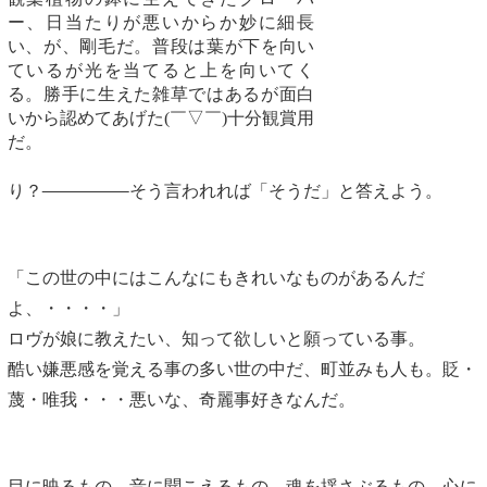
ー、日当たりが悪いからか妙に細長
い、が、剛毛だ。普段は葉が下を向い
ているが光を当てると上を向いてく
る。勝手に生えた雑草ではあるが面白
いから認めてあげた(￣▽￣)十分観賞用
だ。
り？
そう言われれば「そうだ」と答えよう。
「この世の中にはこんなにもきれいなものがあるんだ
よ、・・・・」
ロヴが娘に教えたい、知って欲しいと願っている事。
酷い嫌悪感を覚える事の多い世の中だ、町並みも人も。貶・
蔑・唯我・・・悪いな、奇麗事好きなんだ。
目に映るもの、音に聞こえるもの、魂を揺さぶるもの、心に