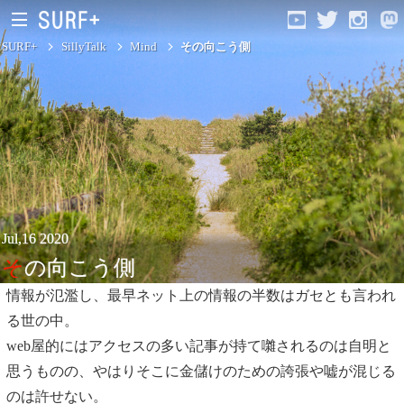
SURF+
SillyTalk
Mind
その向こう側
Current Affairs
Jul,16 2020
Life In Surfing
その向こう側
Vibration
情報が氾濫し、最早ネット上の情報の半数はガセとも言われ
る世の中。
Mind
web屋的にはアクセスの多い記事が持て囃されるのは自明と
Clips
思うものの、やはりそこに金儲けのための誇張や嘘が混じる
のは許せない。