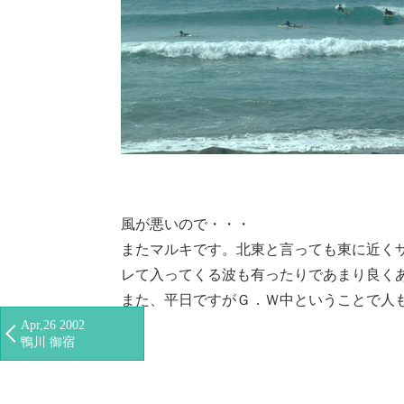
風が悪いので・・・
またマルキです。北東と言っても東に近く
レて入ってくる波も有ったりであまり良く
また、平日ですがＧ．Ｗ中ということで人
Apr,26 2002
鴨川 御宿