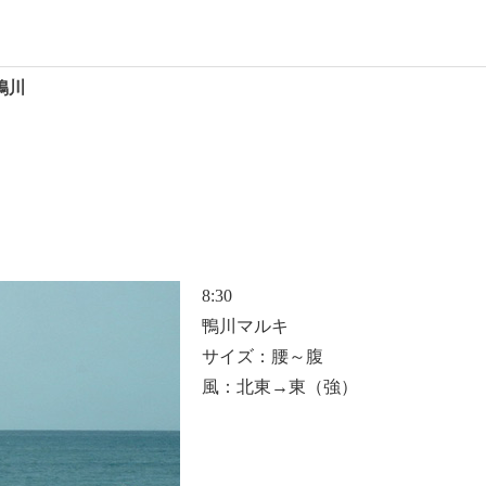
 鴨川
8:30
鴨川マルキ
サイズ：腰～腹
風：北東→東（強）