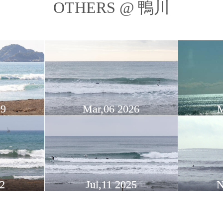
OTHERS @ 鴨川
09
Mar,06 2026
M
12
Jul,11 2025
N