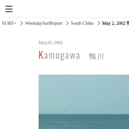
SURF+
WeekdaySurfReport
South Chiba
May 2, 2002
May,02 2002
South Ibaraki
Kamogawa
鴨川
North Chiba
South Chiba
Unusually
Video Logs
Monthly Archive