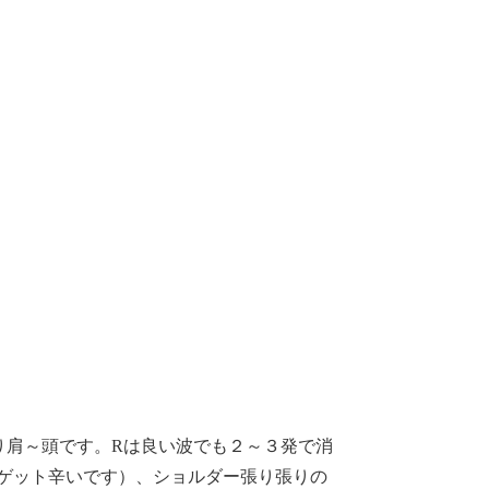
り肩～頭です。Rは良い波でも２～３発で消
ゲット辛いです）、ショルダー張り張りの