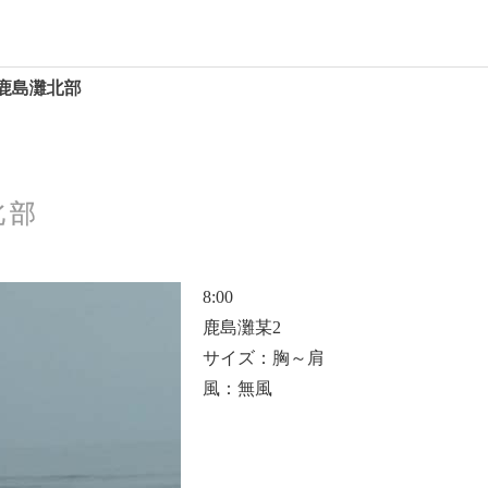
002 鹿島灘北部
北部
8:00
鹿島灘某2
サイズ：胸～肩
風：無風