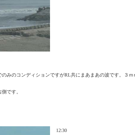
でのみのコンディションですがRL共にまあまあの波です。３ｍ
。
右側です。
12:30