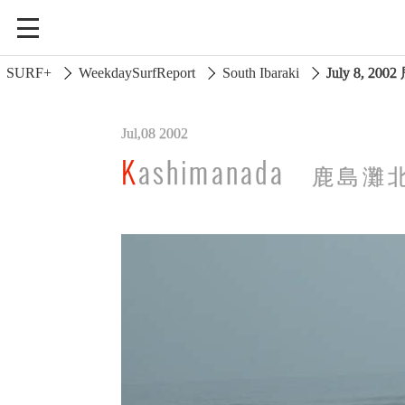
SURF+
WeekdaySurfReport
South Ibaraki
July 8, 2
Jul,08 2002
South Ibaraki
Kashimanada
鹿島灘
North Chiba
South Chiba
Unusually
Video Logs
Monthly Archive