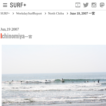
SURF+
WeekdaySurfReport
North Chiba
June 19, 2007 一宮
Jun,19 2007
South Ibaraki
Ichinomiya
一宮
North Chiba
South Chiba
Unusually
Video Logs
Monthly Archive