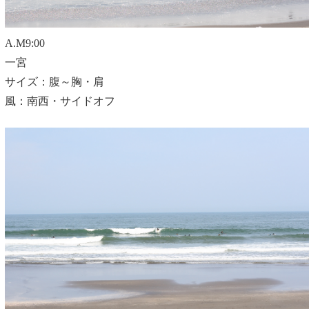
A.M9:00
一宮
サイズ：腹～胸・肩
風：南西・サイドオフ