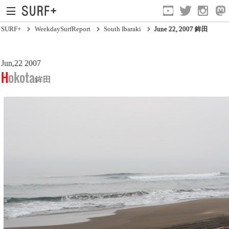
SURF+
WeekdaySurfReport
South Ibaraki
June 22, 2007 鉾田
Jun,22 2007
South Ibaraki
Hokota
鉾田
North Chiba
South Chiba
Unusually
Video Logs
Monthly Archive