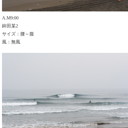
A.M9:00
鉾田某2
サイズ：腰～腹
風：無風