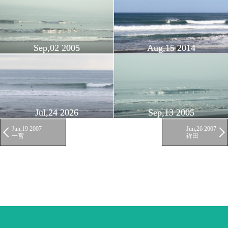
Sep,02 2005
Aug,15 2014
Jul,24 2026
Sep,13 2005
Jun,19 2007
Jun,26 2007
一宮
鉾田