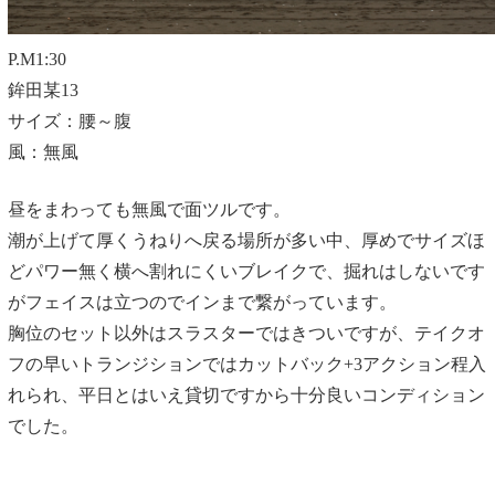
P.M1:30
鉾田某13
サイズ：腰～腹
風：無風
昼をまわっても無風で面ツルです。
潮が上げて厚くうねりへ戻る場所が多い中、厚めでサイズほ
どパワー無く横へ割れにくいブレイクで、掘れはしないです
がフェイスは立つのでインまで繋がっています。
胸位のセット以外はスラスターではきついですが、テイクオ
フの早いトランジションではカットバック+3アクション程入
れられ、平日とはいえ貸切ですから十分良いコンディション
でした。