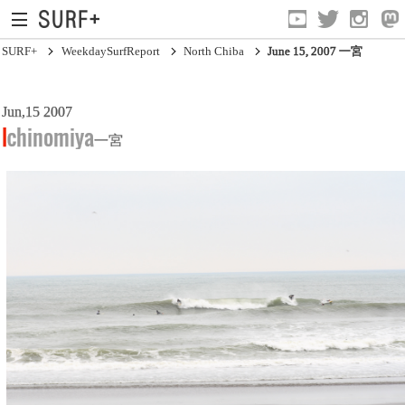
SURF+
WeekdaySurfReport
North Chiba
June 15, 2007 一宮
Jun,15 2007
South Ibaraki
Ichinomiya
一宮
North Chiba
South Chiba
Unusually
Video Logs
Monthly Archive