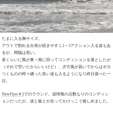
たまに入る胸サイズ。
アウトで割れる分肩が続きやすく2～3アクション入る波もあ
るが、間隔は長い。
昼くらいに風が東～南に回ってコンディションを落としたが
（それで空いたからいいけど）、夕方風が凪いでからはボヨ
つくものの時々纏った良い波も入るようになり終日遊べた一
日。
NewFlyer＃2
でのラウンド。波情報の点数なりのコンディシ
ョンだったが、波と板とが合ってかけっこう愉しめました。