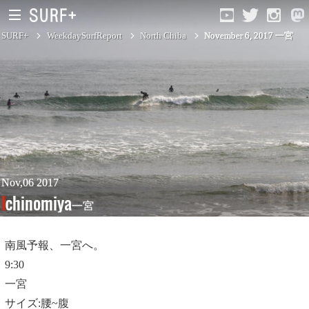
SURF+
WeekdaySurfReport
North Chiba
November 6, 2017 一宮
South Ibaraki
North Chiba
South Chiba
Unusually
Nov,06 2017
Ichinomiya
一宮
Video Logs
Monthly Archive
南風予報、一宮へ。
9:30
一宮
サイズ:腰~腹