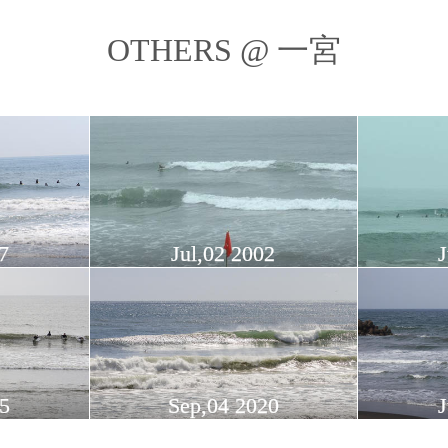
OTHERS @ 一宮
7
Jul,02 2002
J
25
Sep,04 2020
J