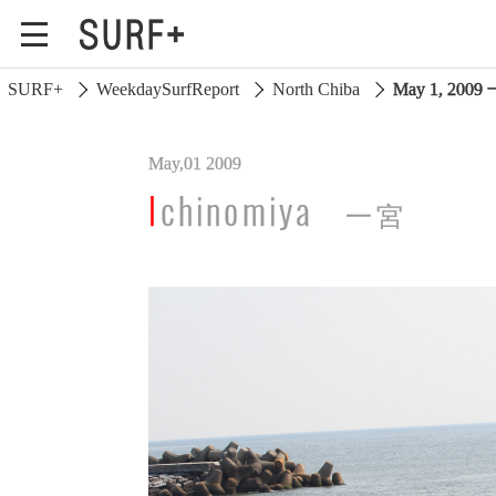
SURF+
WeekdaySurfReport
North Chiba
May 1, 2009
May,01 2009
South Ibaraki
Ichinomiya
一宮
North Chiba
South Chiba
Unusually
Video Logs
Monthly Archive