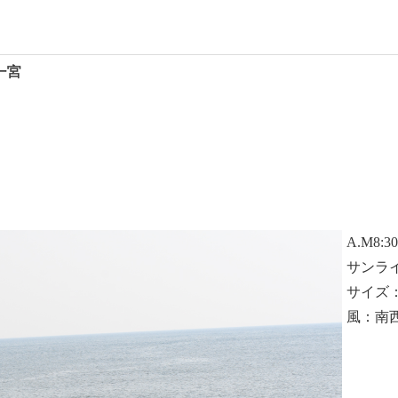
 一宮
A.M8:3
サンラ
サイズ
風：南