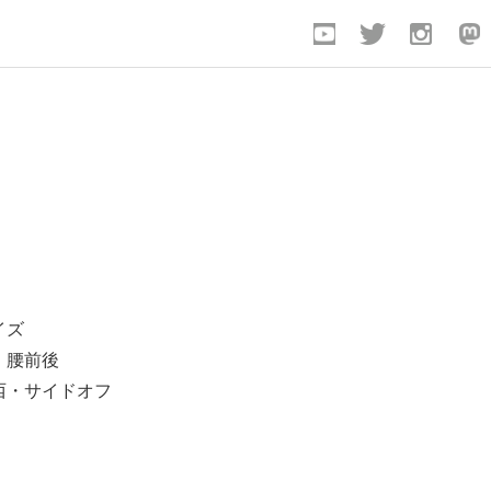
0
イズ
：腰前後
西・サイドオフ