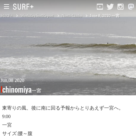
SURF+
WeekdaySurfReport
North Chiba
June 8, 2020 一宮
South Ibaraki
North Chiba
South Chiba
Unusually
Jun,08 2020
Ichinomiya
一宮
Video Logs
Monthly Archive
東寄りの風、後に南に回る予報からとりあえず一宮へ。
9:00
一宮
サイズ:腰～腹