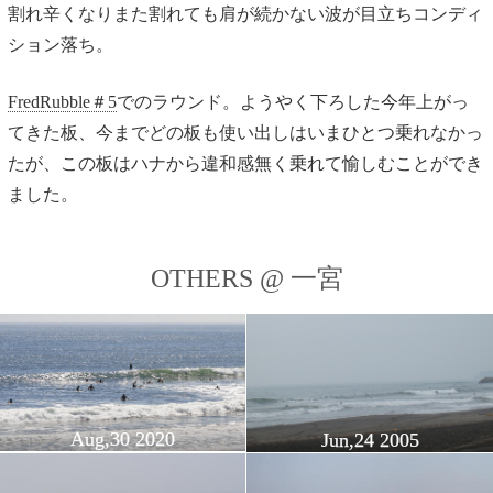
割れ辛くなりまた割れても肩が続かない波が目立ちコンディ
ション落ち。
FredRubble＃5
でのラウンド。ようやく下ろした今年上がっ
てきた板、今までどの板も使い出しはいまひとつ乗れなかっ
たが、この板はハナから違和感無く乗れて愉しむことができ
ました。
OTHERS @ 一宮
Aug,30 2020
Jun,24 2005