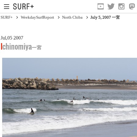
SURF+
WeekdaySurfReport
North Chiba
July 5, 2007 一宮
Jul,05 2007
South Ibaraki
Ichinomiya
一宮
North Chiba
South Chiba
Unusually
Video Logs
Monthly Archive