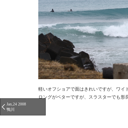
軽いオフショアで面はきれいですが、ワイ
ロングがベターですが、スラスターでも形良
Jan,24 2008
鴨川