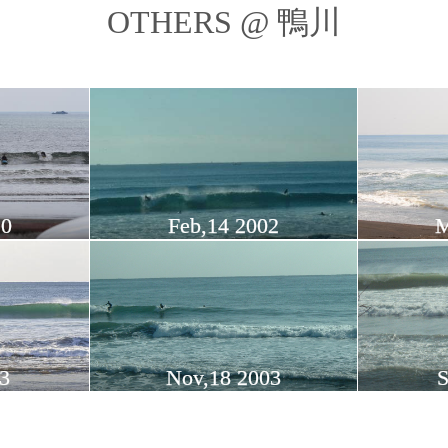
OTHERS @ 鴨川
10
Feb,14 2002
M
3
Nov,18 2003
S