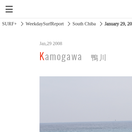
SURF+
WeekdaySurfReport
South Chiba
January 29, 
Jan,29 2008
South Ibaraki
Kamogawa
鴨川
North Chiba
South Chiba
Unusually
Video Logs
Monthly Archive