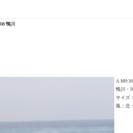
2008 鴨川
A.M9:3
鴨川・
サイズ
風：北