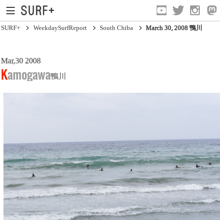
SURF+
WeekdaySurfReport
South Chiba
March 30, 2008 鴨川
Mar,30 2008
South Ibaraki
Kamogawa
鴨川
North Chiba
South Chiba
Unusually
Video Logs
Monthly Archive