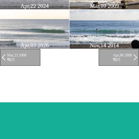
Apr,22 2024
Mar,10 2009
Apr,03 2026
Nov,14 2014
Mar,23 2008
Apr,06 2008
鴨川
鴨川