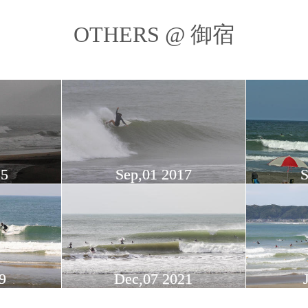
OTHERS @ 御宿
15
Sep,01 2017
S
9
Dec,07 2021