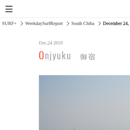
SURF+
WeekdaySurfReport
South Chiba
December 24
Dec,24 2010
South Ibaraki
Onjyuku
御宿
North Chiba
South Chiba
Unusually
Video Logs
Monthly Archive