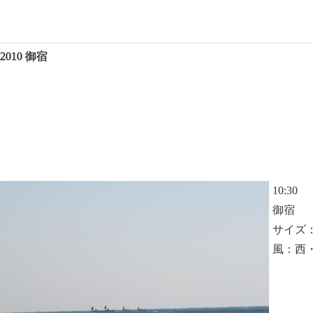
, 2010 御宿
10:30
御宿
サイズ
風：西