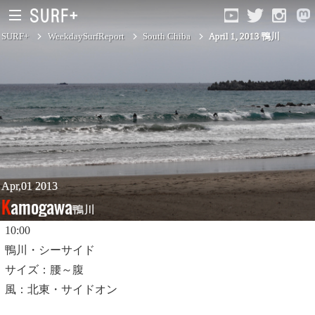
SURF+
WeekdaySurfReport
South Chiba
April 1, 2013 鴨川
South Ibaraki
North Chiba
South Chiba
Unusually
Apr,01 2013
Kamogawa
鴨川
Video Logs
10:00
Monthly Archive
鴨川・シーサイド
サイズ：腰～腹
風：北東・サイドオン