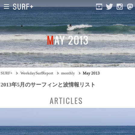
MAY 2013
South Ibaraki
North Chiba
South Chiba
SURF+
WeekdaySurfReport
monthly
May 2013
Unusually
2013年5月のサーフィンと波情報リスト
Video Logs
ARTICLES
Monthly Archive