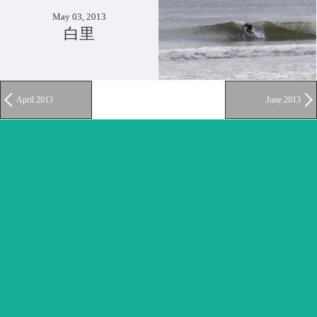
May 03, 2013
白里
April 2013
June 2013