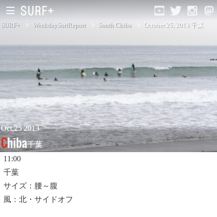
SURF+
WeekdaySurfReport
South Chiba
October 25, 2013 千葉
South Ibaraki
North Chiba
South Chiba
Unusually
Oct,25 2013
Chiba
千葉
Video Logs
11:00
Monthly Archive
千葉
サイズ：腰～腹
風：北・サイドオフ