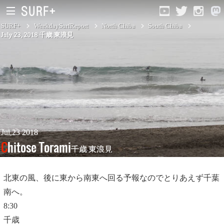
SURF+
WeekdaySurfReport
North Chiba
South Chiba
July 23, 2018 千歳 東浪見
South Ibaraki
North Chiba
South Chiba
Unusually
Jul,23 2018
Chitose Torami
千歳 東浪見
Video Logs
Monthly Archive
北東の風、後に東から南東へ回る予報なのでとりあえず千葉
南へ。
8:30
千歳