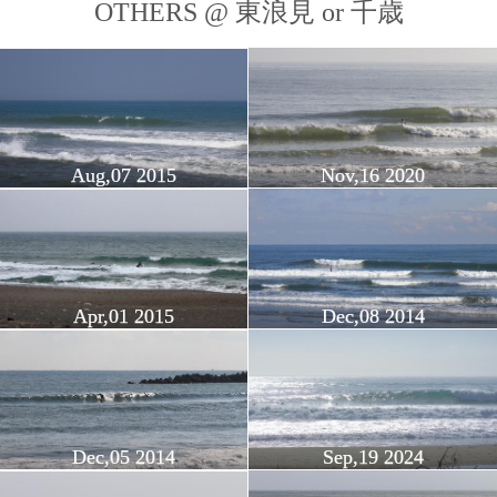
OTHERS @ 東浪見 or 千歳
Aug,07 2015
Nov,16 2020
Apr,01 2015
Dec,08 2014
Dec,05 2014
Sep,19 2024