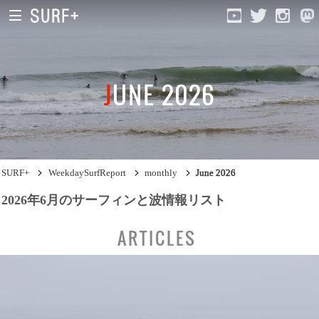
JUNE 2026
South Ibaraki
North Chiba
South Chiba
SURF+
WeekdaySurfReport
monthly
June 2026
Unusually
2026年6月のサーフィンと波情報リスト
Video Logs
ARTICLES
Monthly Archive