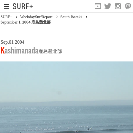
SURF+
WeekdaySurfReport
South Ibaraki
September 1, 2004 鹿島灘北部
South Ibaraki
Sep,01 2004
Kashimanada
鹿島灘北部
North Chiba
South Chiba
Unusually
Video Logs
Monthly Archive