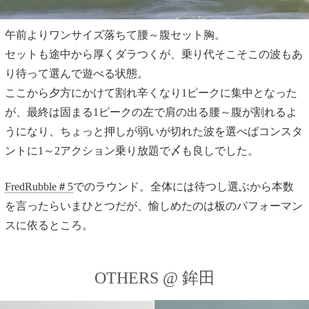
午前よりワンサイズ落ちて腰～腹セット胸。
セットも途中から厚くダラつくが、乗り代そこそこの波もあ
り待って選んで遊べる状態。
ここから夕方にかけて割れ辛くなり1ピークに集中となった
が、最終は固まる1ピークの左で肩の出る腰～腹が割れるよ
うになり、ちょっと押しが弱いが切れた波を選べばコンスタ
ントに1～2アクション乗り放題で〆も良しでした。
FredRubble＃5
でのラウンド。全体には待つし選ぶから本数
を言ったらいまひとつだが、愉しめたのは板のパフォーマン
スに依るところ。
OTHERS @ 鉾田