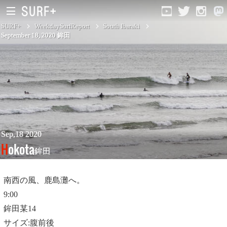
SURF+
WeekdaySurfReport
South Ibaraki
September 18, 2020 鉾田
South Ibaraki
North Chiba
South Chiba
Unusually
Sep,18 2020
Hokota
鉾田
Video Logs
Monthly Archive
南西の風、鹿島灘へ。
9:00
鉾田某14
サイズ:腹前後