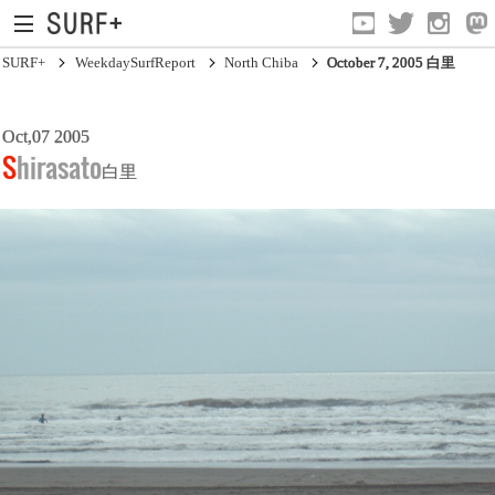
SURF+
WeekdaySurfReport
North Chiba
October 7, 2005 白里
Oct,07 2005
South Ibaraki
Shirasato
白里
North Chiba
South Chiba
Unusually
Video Logs
Monthly Archive