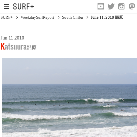
SURF+
WeekdaySurfReport
South Chiba
June 11, 2010 部原
Jun,11 2010
South Ibaraki
Katsuura
部原
North Chiba
South Chiba
Unusually
Video Logs
Monthly Archive