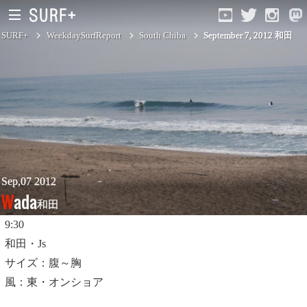
SURF+
WeekdaySurfReport
South Chiba
September 7, 2012 和田
South Ibaraki
North Chiba
South Chiba
Unusually
Sep,07 2012
Wada
和田
Video Logs
9:30
Monthly Archive
和田・Js
サイズ：腹～胸
風：東・オンショア