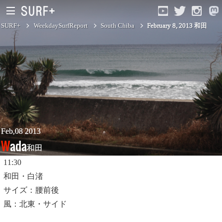
SURF+
WeekdaySurfReport
South Chiba
February 8, 2013 和田
South Ibaraki
North Chiba
South Chiba
Unusually
Feb,08 2013
Wada
和田
Video Logs
11:30
Monthly Archive
和田・白渚
サイズ：腰前後
風：北東・サイド