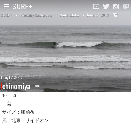
SURF+
WeekdaySurfReport
North Chiba
June 17, 2013 一宮
South Ibaraki
North Chiba
South Chiba
Unusually
Jun,17 2013
Ichinomiya
一宮
Video Logs
10：30
Monthly Archive
一宮
サイズ：腰前後
風：北東・サイドオン