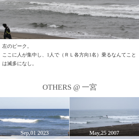
左のピーク。
ここに人が集中し、1人で（ＲＬ各方向1名）乗るなんてこと
は滅多になし。
OTHERS @ 一宮
Sep,01 2023
May,25 2007