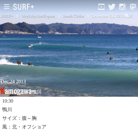
SURF+
WeekdaySurfReport
South Chiba
December 24, 2013 鴨川
South Ibaraki
North Chiba
South Chiba
Unusually
Dec,24 2013
Kamogawa
鴨川
Video Logs
10:30
Monthly Archive
鴨川
サイズ：腹～胸
風：北・オフショア