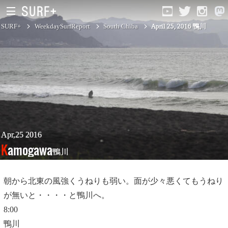
SURF+
WeekdaySurfReport
South Chiba
April 25, 2016 鴨川
South Ibaraki
North Chiba
South Chiba
Unusually
Apr,25 2016
Kamogawa
鴨川
Video Logs
Monthly Archive
朝から北東の風強くうねりも弱い。面が少々悪くてもうねり
が無いと・・・・と鴨川へ。
8:00
鴨川