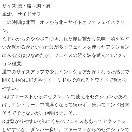
サイズ:腰・腹～胸・肩
風:北・サイドオフ
この時間は北西＝オフから北～サイドオフでフェイスクリー
ン。
ミドルからのややボヨつきよれた厚目繋がり気味、消えやす
いか繋がるかといった波が多くフェイスを使ったアクション
出来る波は少なめだが、フェイスの続く波を選んで1アクシ
ョン程度。
週中のサイズアップで少しイン～ショアが深くなった感じで
開くL中心に消えやすく、ミドルで割れるとワイドで繋がり
やすい。
Lはファーストからのセクションで使えるセクションがあれ
ばリエントリー、中間厚くなって続かず、続いてエンド出来
そうでできないが、距離はそこそこ。
Rは繋がりやすいがLにくらべフェイスもあってアクション
しやすいが、ダンパー多い。ファーストからのセクションで