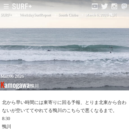
SURF+
WeekdaySurfReport
South Chiba
March 6, 2026 鴨川
South Ibaraki
North Chiba
South Chiba
Unusually
Mar,06 2026
Kamogawa
鴨川
Video Logs
Monthly Archive
北から早い時間には東寄りに回る予報、とりま北東から合わ
ないが空いててやれてる鴨川のこちらで悪くなるまで。
8:30
鴨川