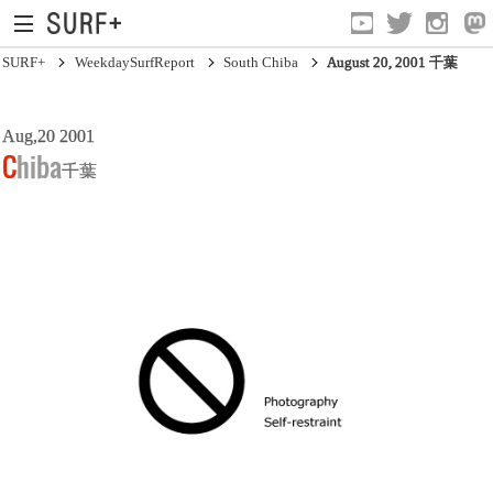
SURF+
WeekdaySurfReport
South Chiba
August 20, 2001 千葉
Aug,20 2001
South Ibaraki
Chiba
千葉
North Chiba
South Chiba
Unusually
Video Logs
Monthly Archive