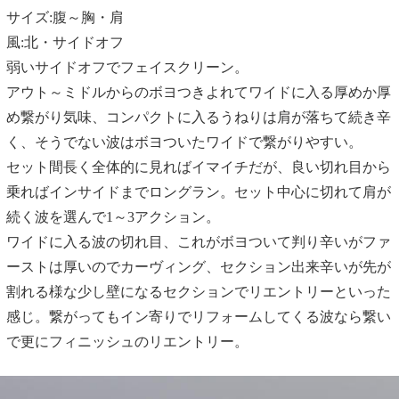
サイズ:腹～胸・肩
風:北・サイドオフ
弱いサイドオフでフェイスクリーン。
アウト～ミドルからのボヨつきよれてワイドに入る厚めか厚
め繋がり気味、コンパクトに入るうねりは肩が落ちて続き辛
く、そうでない波はボヨついたワイドで繋がりやすい。
セット間長く全体的に見ればイマイチだが、良い切れ目から
乗ればインサイドまでロングラン。セット中心に切れて肩が
続く波を選んで1～3アクション。
ワイドに入る波の切れ目、これがボヨついて判り辛いがファ
ーストは厚いのでカーヴィング、セクション出来辛いが先が
割れる様な少し壁になるセクションでリエントリーといった
感じ。繋がってもイン寄りでリフォームしてくる波なら繋い
で更にフィニッシュのリエントリー。