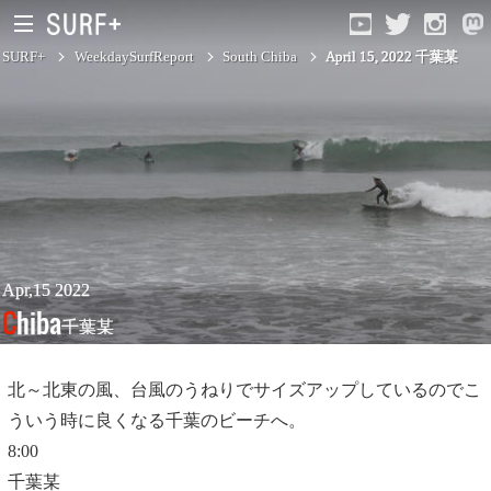
SURF+
WeekdaySurfReport
South Chiba
April 15, 2022 千葉某
South Ibaraki
North Chiba
South Chiba
Unusually
Apr,15 2022
Chiba
千葉某
Video Logs
Monthly Archive
北～北東の風、台風のうねりでサイズアップしているのでこ
ういう時に良くなる千葉のビーチへ。
8:00
千葉某