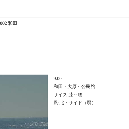
 2002 和田
9:00
和田・大原～公民館
サイズ:膝～腰
風:北・サイド（弱）