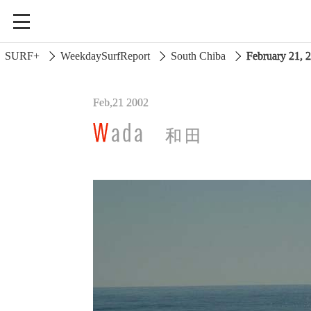
SURF+
WeekdaySurfReport
South Chiba
February 21,
Feb,21 2002
South Ibaraki
Wada
和田
North Chiba
South Chiba
Unusually
Video Logs
Monthly Archive