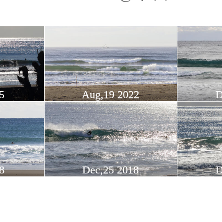
5
Aug,19 2022
D
8
Dec,25 2018
D