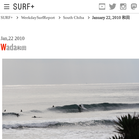
SURF+
WeekdaySurfReport
South Chiba
January 22, 2010 和田
Jan,22 2010
South Ibaraki
Wada
和田
North Chiba
South Chiba
Unusually
Video Logs
Monthly Archive