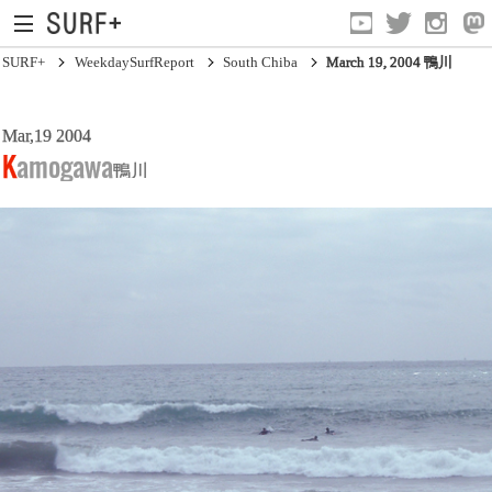
SURF+
WeekdaySurfReport
South Chiba
March 19, 2004 鴨川
Mar,19 2004
South Ibaraki
Kamogawa
鴨川
North Chiba
South Chiba
Unusually
Video Logs
Monthly Archive