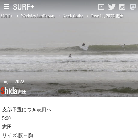
SURF+
WeekdaySurfReport
North Chiba
June 11, 2022 志田
South Ibaraki
North Chiba
South Chiba
Unusually
Jun,11 2022
Shida
志田
Video Logs
Monthly Archive
支部予選につき志田へ。
5:00
志田
サイズ:腹～胸