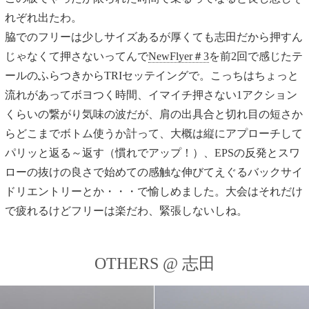
れぞれ出たわ。
脇でのフリーは少しサイズあるが厚くても志田だから押すん
じゃなくて押さないってんで
NewFlyer＃3
を前2回で感じたテ
ールのふらつきからTRIセッテイングで。こっちはちょっと
流れがあってボヨつく時間、イマイチ押さない1アクション
くらいの繋がり気味の波だが、肩の出具合と切れ目の短さか
らどこまでボトム使うか計って、大概は縦にアプローチして
パリッと返る～返す（慣れでアップ！）、EPSの反発とスワ
ローの抜けの良さで始めての感触な伸びてえぐるバックサイ
ドリエントリーとか・・・で愉しめました。大会はそれだけ
で疲れるけどフリーは楽だわ、緊張しないしね。
OTHERS @ 志田