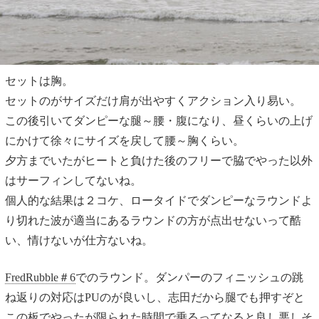
セットは胸。
セットのがサイズだけ肩が出やすくアクション入り易い。
この後引いてダンピーな腿～腰・腹になり、昼くらいの上げ
にかけて徐々にサイズを戻して腰～胸くらい。
夕方までいたがヒートと負けた後のフリーで脇でやった以外
はサーフィンしてないね。
個人的な結果は２コケ、ロータイドでダンピーなラウンドよ
り切れた波が適当にあるラウンドの方が点出せないって酷
い、情けないが仕方ないね。
FredRubble＃6
でのラウンド。ダンパーのフィニッシュの跳
ね返りの対応はPUのが良いし、志田だから腿でも押すぞと
この板でやったが限られた時間で乗るってなると良し悪しそ